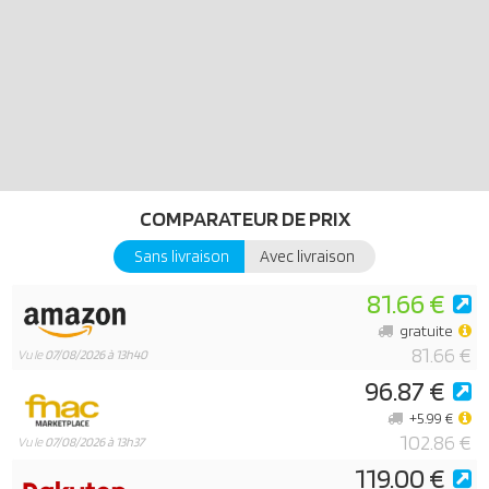
COMPARATEUR DE PRIX
Sans livraison
Avec livraison
81.66 €
gratuite
81.66 €
Vu le
07/08/2026 à 13h40
96.87 €
+5.99 €
102.86 €
Vu le
07/08/2026 à 13h37
119.00 €