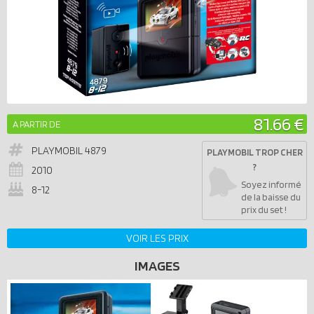
81.66 €
A PARTIR DE
PLAYMOBIL
4879
PLAYMOBIL TROP CHER
?
2010
Soyez informé
8-12
de la baisse du
prix du set !
VOIR LES PRIX
IMAGES