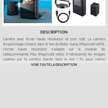
DESCRIPTION
Caméra avec écran haute résolution et port USB. La caméra
d'espionnage s'insère dans le 4x4 du Robo-Gang (Playmobil 4878).
L'écran haute résolution s'adapte sur le module de
radiocommande Plus (Playmobil 4856). Il retransmet les images
captées par la caméra placée dans le 4x4 ! Tu peux même
visionner les images sur ton ordinateur avec la fonction USB de
l'écran ! Tout est prévu pour l'espionnage à distance ! Nécessite
deux piles "AAA" et quatre piles "AA" non fournies.