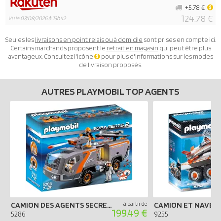
+5.78 €
124.78 €
Vu le
07/08/2026 à 13h42
Seules les
livraisons en point relais ou à domicile
sont prises en compte ici.
Certains marchands proposent le
retrait en magasin
qui peut être plus
avantageux. Consultez l'icône
pour plus d'informations sur les modes
de livraison proposés.
AUTRES PLAYMOBIL TOP AGENTS
CAMION DES AGENTS SECRETS
à partir de
199.49 €
5286
9255