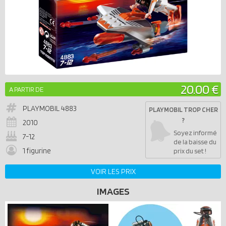
20.00 €
A PARTIR DE
PLAYMOBIL
4883
PLAYMOBIL TROP CHER
?
2010
Soyez informé
7-12
de la baisse du
1 figurine
prix du set !
VOIR LES PRIX
IMAGES