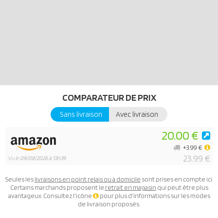
COMPARATEUR DE PRIX
Sans livraison
Avec livraison
20.00 €
+3.99 €
23.99 €
Vu le
09/08/2026 à 13h39
Seules les
livraisons en point relais ou à domicile
sont prises en compte ici.
Certains marchands proposent le
retrait en magasin
qui peut être plus
avantageux. Consultez l'icône
pour plus d'informations sur les modes
de livraison proposés.