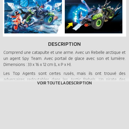
DESCRIPTION
Comprend une catapulte et une arme. Avec un Rebelle arctique et
un agent Spy Team. Avec portail de glace avec son et lumière.
Dimensions : 33 x 16 x 12 cm (L x P x H).
Les Top Agents sont certes rusés, mais ils ont trouvé des
adversaires redoutables dans les Arctic Rebels. Un pirate des
glaces particulièrement malin s’est emparé de l’un des précieux
modules d’énergie et l’a chargé sur son tricycle. Il prend maintenant
la poudre d’escampette dans le paysage neigeux. Mais les Top
Agents sont déjà sur ses traces. Agent Agile poursuit le voleur sur
sa moto des neiges, l’arme à portée de main sur le dos. Mais
qu’est-ce qui se passe ? Le méchant fait subitement volte-face et
tire de grosses boules de glace à la catapulte. Agile réussit encore
tout juste à les éviter, mais est expulsé de sa moto. Le méchant