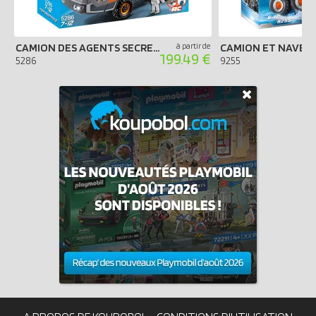
CAMION DES AGENTS SECRETS
à partir de
199.49 €
5286
9255