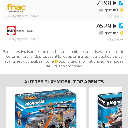
71.98 €
gratuite
71.98 €
Vu le
06/08/2026 à 19h37
76.29 €
gratuite
76.29 €
Vu le
06/08/2026 à 19h37
Seules les
livraisons en point relais ou à domicile
sont prises en compte ici.
Certains marchands proposent le
retrait en magasin
qui peut être plus
avantageux. Consultez l'icône
pour plus d'informations sur les modes
de livraison proposés.
AUTRES PLAYMOBIL TOP AGENTS