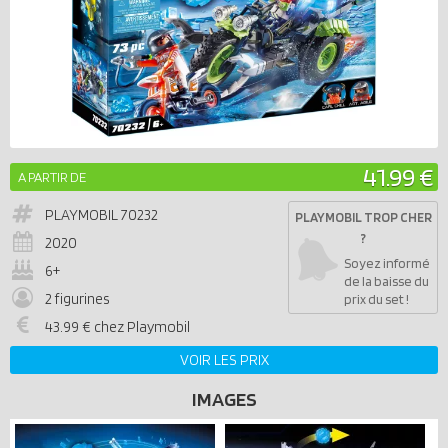
41.99 €
A PARTIR DE
PLAYMOBIL
70232
PLAYMOBIL TROP CHER
?
2020
Soyez informé
6+
de la baisse du
2 figurines
prix du set !
43.99 € chez Playmobil
VOIR LES PRIX
IMAGES