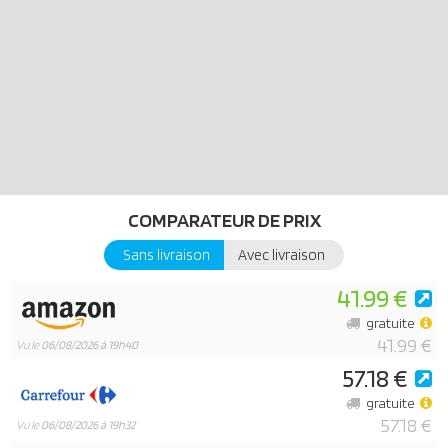
saute sur l’occasion et tire un jet de glace en direction d’Agile, qui
gèle sur place. Les pirates des glaces remportent ce point, mais la
réplique des Top Agents ne saurait se faire attendre. Le PlaySet
comprend deux personnages PLAYMOBIL, un tricycle des neiges
avec deux fourches latérales ainsi que deux catapultes à glace
pour tirer des boules de glace, une moto, ainsi qu’un module
d’énergie avec lumière et son et d’autres superbes accessoires
d’agents. Digne de pirates : le profil de la roue avant du tricycle des
glaces est couvert de têtes de morts.
COMPARATEUR DE PRIX
Sans livraison
Avec livraison
41.99 €
gratuite
41.99 €
Vu le
06/08/2026 à 19h40
57.18 €
gratuite
57.18 €
Vu le
06/08/2026 à 19h32