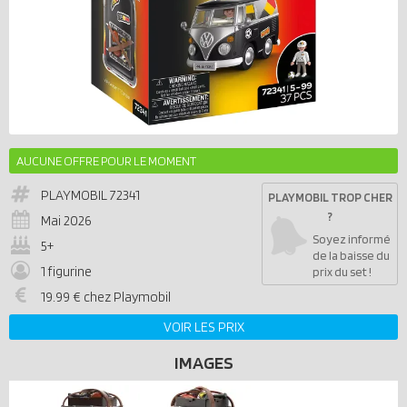
AUCUNE OFFRE POUR LE MOMENT
PLAYMOBIL
72341
PLAYMOBIL TROP CHER
?
Mai 2026
Soyez informé
5+
de la baisse du
1 figurine
prix du set !
19.99 € chez Playmobil
VOIR LES PRIX
IMAGES