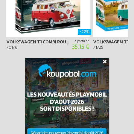
-22%
VOLKSWAGEN T1 COMBI ROUGE
à partir de
35.15 €
70176
71725