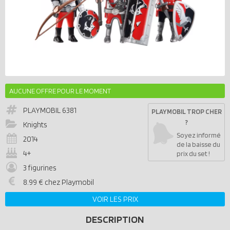
AUCUNE OFFRE POUR LE MOMENT
PLAYMOBIL
6381
PLAYMOBIL TROP CHER
?
Knights
Soyez informé
2014
de la baisse du
4+
prix du set !
3 figurines
8.99 € chez Playmobil
VOIR LES PRIX
DESCRIPTION