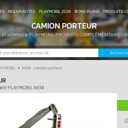
ES
NOUVEAUTÉS
PLAYMOBIL 2026
BONS PLANS
PRODUITS C
CAMION PORTEUR
x et achetez le
PLAYMOBIL PRODUITS COMPLÉMENTAIRES 6
ASSOCIATIONS DE FANS
EXPOSITIONS PLAY
Recherch
LES PLAYMOBIL LES PLUS CHERS
LAYMOBIL
6538 : Camion porteur
UR
ire
PLAYMOBIL
6538