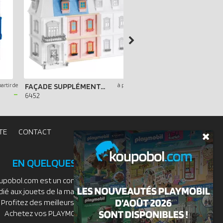
partir de
FAÇADE SUPPLÉMENTAIRE POUR MAISON TRADITIONNELLE
à partir de
-
-
6452
7483
TE
CONTACT
EN QUELQUES MOTS
upobol.com est un comparateur de prix
dié aux jouets de la marque PLAYMOBIL.
Profitez des meilleurs prix du moment.
Achetez vos PLAYMOBIL moins chers.