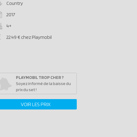
Country
2017
4+
22.49 € chez Playmobil
PLAYMOBIL TROP CHER ?
Soyez informé de la baisse du
prix du set !
VOIR LES PRIX