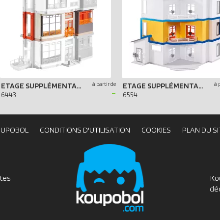
à partir de
à 
ETAGE SUPPLÉMENTAIRE POUR HÔPITAL PÉDIATRIQUE
ETAGE SUPPLÉMENTAIRE POUR MAISON MODERNE
-
6443
6554
OUPOBOL
CONDITIONS D'UTILISATION
COOKIES
PLAN DU SI
utes
Ko
dé