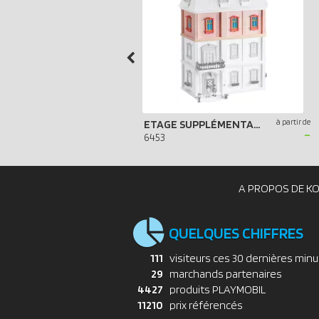
à partir de
ETAGE SUPPLÉMENTAIRE POUR MAISON TRADITIONNELLE
-
6453
A PROPOS DE K
QUELQUES CHIFFRES
111
visiteurs ces 30 dernières min
29
marchands partenaires
4427
produits PLAYMOBIL
11210
prix référencés