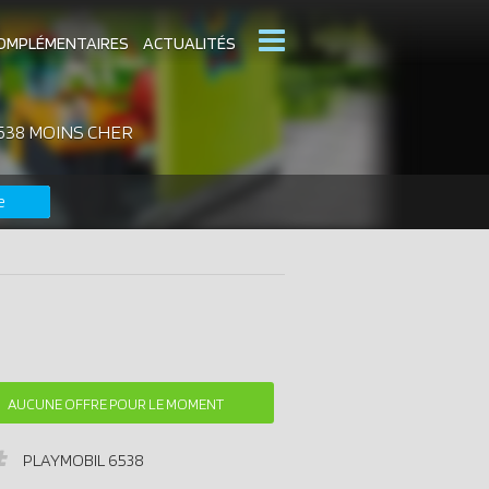
OMPLÉMENTAIRES
ACTUALITÉS
538 MOINS CHER
MOBIL
CATALOGUES PLAYMOBIL
e
DERNIERS PLAYMOBIL AJOUTÉS
AUCUNE OFFRE POUR LE MOMENT
PLAYMOBIL
6538