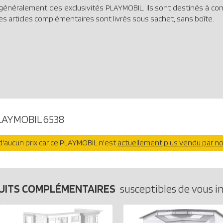
généralement des exclusivités PLAYMOBIL. Ils sont destinés à co
es articles complémentaires sont livrés sous sachet, sans boîte.
LAYMOBIL 6538
'aucun prix car ce PLAYMOBIL n'est
actuellement plus vendu par n
UITS COMPLÉMENTAIRES
susceptibles de vous i