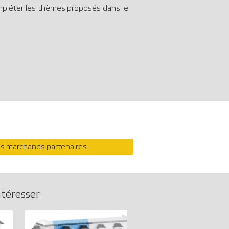
mpléter les thèmes proposés dans le
os marchands partenaires
ntéresser