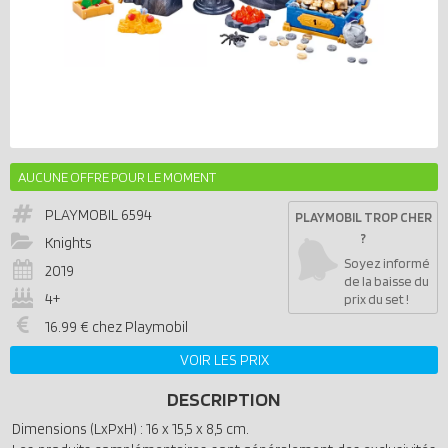
AUCUNE OFFRE POUR LE MOMENT
PLAYMOBIL
6594
PLAYMOBIL TROP CHER
?
Knights
Soyez informé
2019
de la baisse du
4+
prix du set !
16.99 € chez Playmobil
VOIR LES PRIX
DESCRIPTION
Dimensions (LxPxH) : 16 x 15,5 x 8,5 cm.