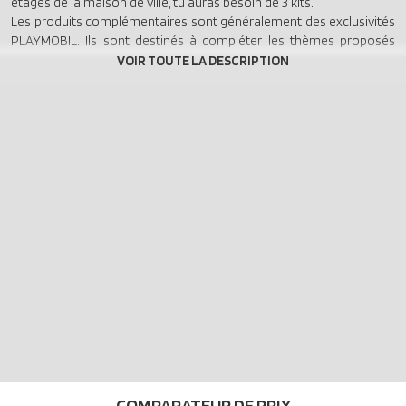
étages de la maison de ville, tu auras besoin de 3 kits.
Les produits complémentaires sont généralement des exclusivités
PLAYMOBIL. Ils sont destinés à compléter les thèmes proposés
dans le catalogue PLAYMOBIL. La plupart de ces articles
complémentaires sont livrés sous sachet, sans boîte.
COMPARATEUR DE PRIX