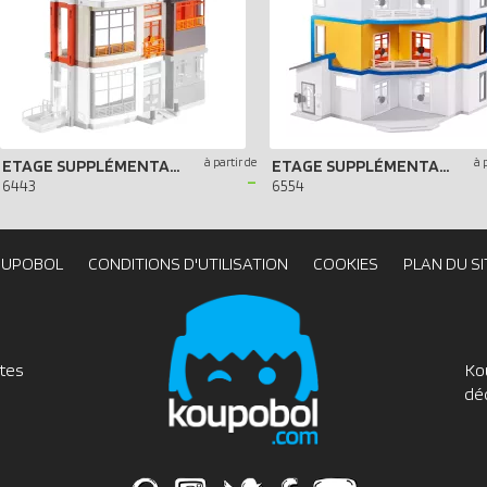
à partir de
à 
ETAGE SUPPLÉMENTAIRE POUR HÔPITAL PÉDIATRIQUE
ETAGE SUPPLÉMENTAIRE POUR MAISON MODERNE
-
6443
6554
OUPOBOL
CONDITIONS D'UTILISATION
COOKIES
PLAN DU SI
utes
Ko
dé