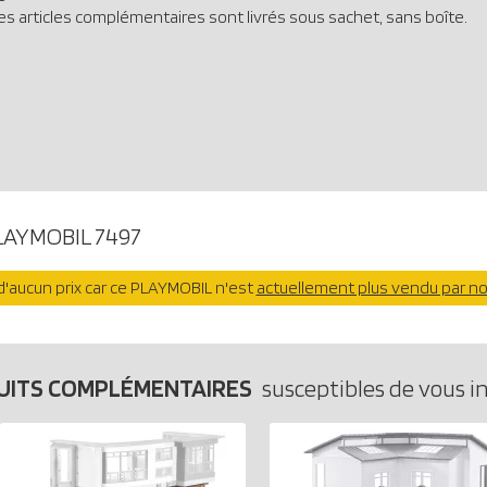
es articles complémentaires sont livrés sous sachet, sans boîte.
LAYMOBIL 7497
'aucun prix car ce PLAYMOBIL n'est
actuellement plus vendu par n
UITS COMPLÉMENTAIRES
susceptibles de vous i