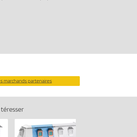
os marchands partenaires
ntéresser