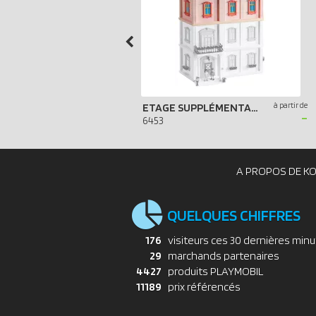
à partir de
ETAGE SUPPLÉMENTAIRE POUR MAISON TRADITIONNELLE
-
6453
A PROPOS DE K
QUELQUES CHIFFRES
176
visiteurs ces 30 dernières min
29
marchands partenaires
4427
produits PLAYMOBIL
11189
prix référencés