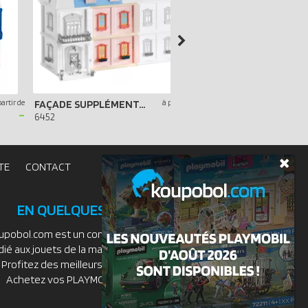
partir de
FAÇADE SUPPLÉMENTAIRE POUR MAISON TRADITIONNELLE
à partir de
-
-
6452
7483
TE
CONTACT
EN QUELQUES MOTS
upobol.com est un comparateur de prix
dié aux jouets de la marque PLAYMOBIL.
Profitez des meilleurs prix du moment.
Achetez vos PLAYMOBIL moins chers.