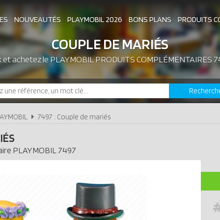
ES
NOUVEAUTÉS
PLAYMOBIL 2026
BONS PLANS
PRODUITS C
COUPLE DE MARIÉS
x et achetez le
PLAYMOBIL PRODUITS COMPLÉMENTAIRES 7
ASSOCIATIONS DE FANS
EXPOSITIONS PLAY
Recherch
LES PLAYMOBIL LES PLUS CHERS
LAYMOBIL
7497 : Couple de mariés
IÉS
ire
PLAYMOBIL
7497