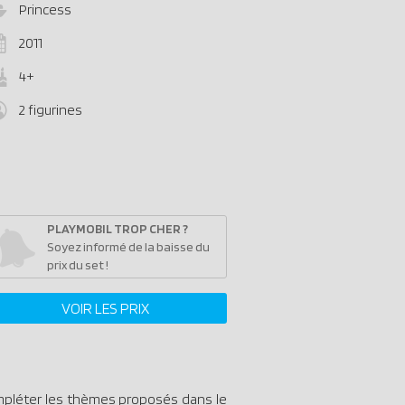
Princess
2011
4+
2 figurines
PLAYMOBIL TROP CHER ?
Soyez informé de la baisse du
prix du set !
VOIR LES PRIX
mpléter les thèmes proposés dans le