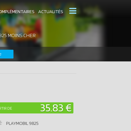
OMPLÉMENTAIRES
ACTUALITÉS
825 MOINS CHER
MOBIL
CATALOGUES PLAYMOBIL
e
DERNIERS PLAYMOBIL AJOUTÉS
35.83 €
RTIR DE
PLAYMOBIL
9825