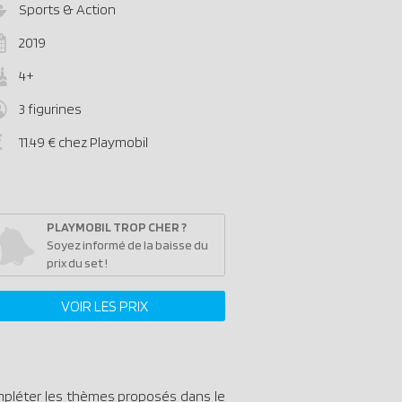
Sports & Action
2019
4+
3 figurines
11.49 € chez Playmobil
PLAYMOBIL TROP CHER ?
Soyez informé de la baisse du
prix du set !
VOIR LES PRIX
mpléter les thèmes proposés dans le