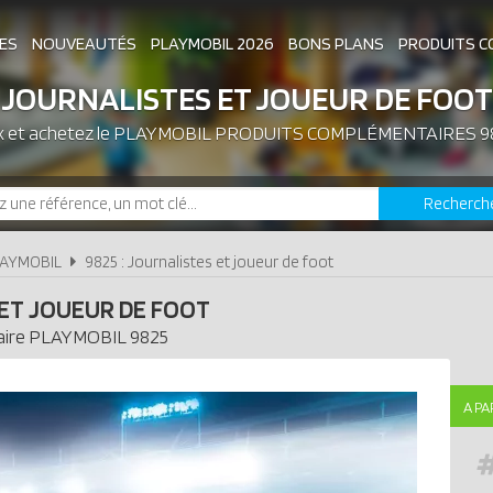
ES
NOUVEAUTÉS
PLAYMOBIL 2026
BONS PLANS
PRODUITS C
JOURNALISTES ET JOUEUR DE FOOT
x et achetez le
PLAYMOBIL PRODUITS COMPLÉMENTAIRES 9
ASSOCIATIONS DE FANS
EXPOSITIONS PLAY
Recherch
LES PLAYMOBIL LES PLUS CHERS
LAYMOBIL
9825 : Journalistes et joueur de foot
ET JOUEUR DE FOOT
ire
PLAYMOBIL
9825
A PA