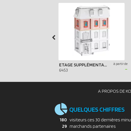
à partir de
ETAGE SUPPLÉMENTAIRE POUR MAISON TRADITIONNELLE
-
6453
A PROPOS DE K
QUELQUES CHIFFRES
180
visiteurs ces 30 dernières min
29
marchands partenaires