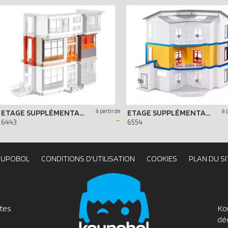
à partir de
à 
ETAGE SUPPLÉMENTAIRE POUR HÔPITAL PÉDIATRIQUE
ETAGE SUPPLÉMENTAIRE POUR MAISON MODERNE
-
6443
6554
OUPOBOL
CONDITIONS D'UTILISATION
COOKIES
PLAN DU SI
utes
Ko
dé