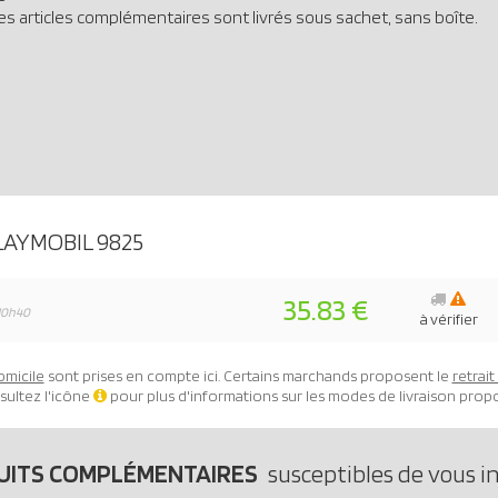
es articles complémentaires sont livrés sous sachet, sans boîte.
LAYMOBIL 9825
35.83 €
10h40
à vérifier
omicile
sont prises en compte ici. Certains marchands proposent le
retrai
sultez l'icône
pour plus d'informations sur les modes de livraison prop
UITS COMPLÉMENTAIRES
susceptibles de vous i