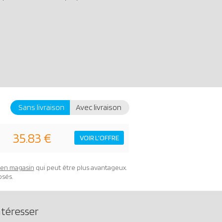
Sans livraison
Avec livraison
35.83 €
VOIR L'OFFRE
t en magasin
qui peut être plus avantageux.
osés.
ntéresser