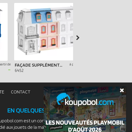
partir de
FAÇADE SUPPLÉMENTAIRE POUR MAISON TRADITIONNELLE
à partir de
-
-
6452
7483
TE
CONTACT
EN QUELQUES MOTS
upobol.com est un comparateur de prix
dié aux jouets de la marque PLAYMOBIL.