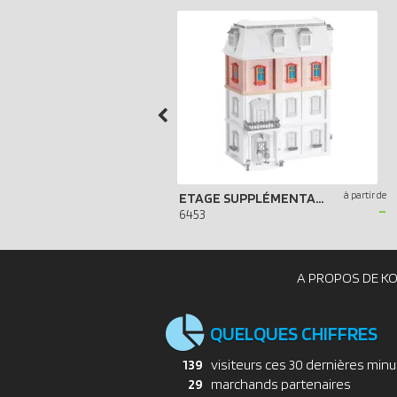
à partir de
ETAGE SUPPLÉMENTAIRE POUR MAISON TRADITIONNELLE
-
6453
A PROPOS DE K
QUELQUES CHIFFRES
139
visiteurs ces 30 dernières min
29
marchands partenaires