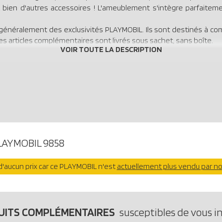
ien d'autres accessoires ! L'ameublement s'intègre parfaitemen
généralement des exclusivités PLAYMOBIL. Ils sont destinés à co
es articles complémentaires sont livrés sous sachet, sans boîte.
LAYMOBIL 9858
'aucun prix car ce PLAYMOBIL n'est
actuellement plus vendu par n
UITS COMPLÉMENTAIRES
susceptibles de vous i