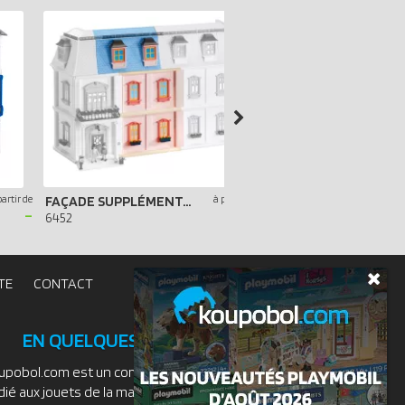
partir de
FAÇADE SUPPLÉMENTAIRE POUR MAISON TRADITIONNELLE
à partir de
-
-
6452
7483
TE
CONTACT
EN QUELQUES MOTS
upobol.com est un comparateur de prix
dié aux jouets de la marque PLAYMOBIL.