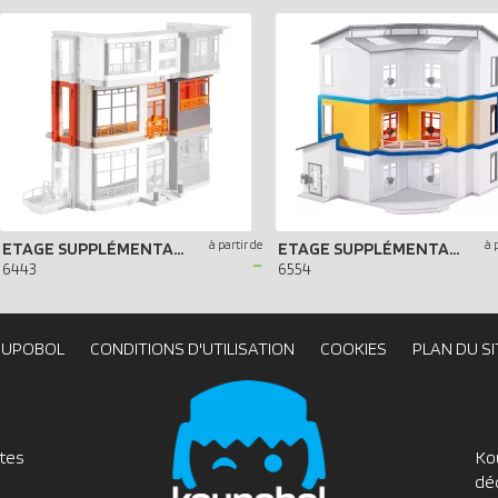
à partir de
à 
ETAGE SUPPLÉMENTAIRE POUR HÔPITAL PÉDIATRIQUE
ETAGE SUPPLÉMENTAIRE POUR MAISON MODERNE
-
6443
6554
OUPOBOL
CONDITIONS D'UTILISATION
COOKIES
PLAN DU SI
utes
Ko
dé