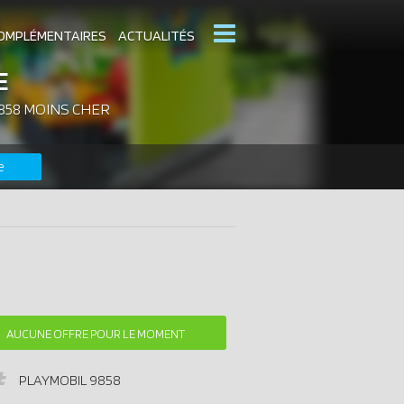
OMPLÉMENTAIRES
ACTUALITÉS
E
858 MOINS CHER
MOBIL
CATALOGUES PLAYMOBIL
e
DERNIERS PLAYMOBIL AJOUTÉS
AUCUNE OFFRE POUR LE MOMENT
PLAYMOBIL
9858