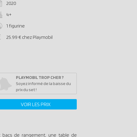
2020
4+
1 figurine
25.99 € chez Playmobil
PLAYMOBIL TROP CHER ?
Soyez informé de la baisse du
prix du set !
VOIR LES PRIX
et bacs de rangement, une table de