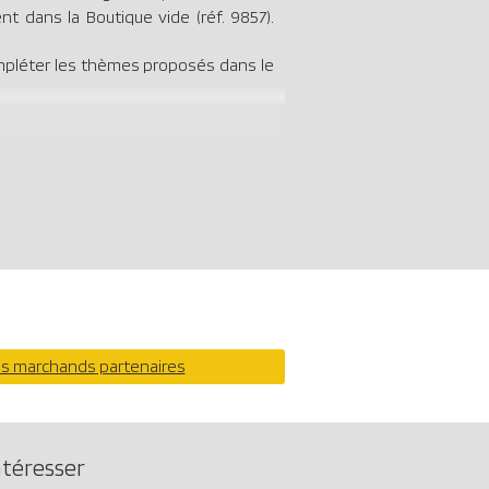
t dans la Boutique vide (réf. 9857).
mpléter les thèmes proposés dans le
os marchands partenaires
ntéresser