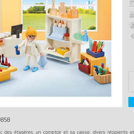
9858
c des étagères, un comptoir et sa caisse, divers récipients 