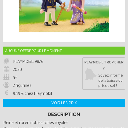
AUCUNE OFFRE POUR LE MOMENT
PLAYMOBIL
9876
PLAYMOBIL TROP CHER
?
2020
Soyez informé
4+
de la baisse du
2 figurines
prix du set !
9.49 € chez Playmobil
VOIR LES PRIX
DESCRIPTION
Reine et roi en nobles robes royales.