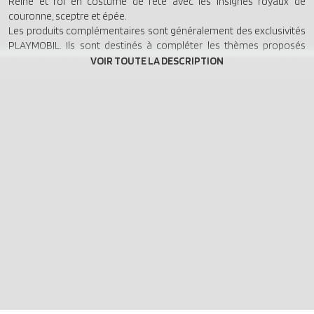
Reine et roi en costume de fête avec les insignes royaux de
couronne, sceptre et épée.
Les produits complémentaires sont généralement des exclusivités
PLAYMOBIL. Ils sont destinés à compléter les thèmes proposés
dans le catalogue PLAYMOBIL. La plupart de ces articles
complémentaires sont livrés sous sachet, sans boîte.