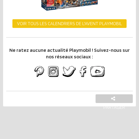
VOIR TOUS LES CALENDRIERS DE L'AVENT PLAYMOBIL
Ne ratez aucune actualité Playmobil ! Suivez-nous sur
nos réseaux sociaux :
PARTAGER