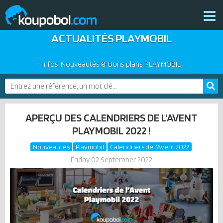
ACTUALITÉS PLAYMOBIL
THÈMES
NOUVEAUTÉS
Infos, Nouveautés & Bons plans PLAYMOBIL
PLAYMOBIL 2026
BONS PLANS
PRODUITS COMPLÉMENTAIRES
ACTUALITÉS
APERÇU DES CALENDRIERS DE L'AVENT
ASSOCIATIONS DE FANS
PLAYMOBIL 2022 !
EXPOSITIONS PLAYMOBIL
Nouveautés
Playmobil
Calendriers de l'Avent 2022
CATALOGUES PLAYMOBIL
Friday 02 September 2022
LES PLAYMOBIL LES PLUS CHERS
DERNIERS PLAYMOBIL AJOUTÉS