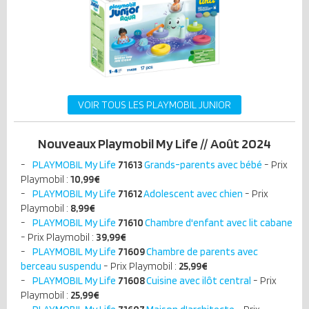
VOIR TOUS LES PLAYMOBIL JUNIOR
Nouveaux Playmobil My Life // Août 2024
PLAYMOBIL My Life
71613
Grands-parents avec bébé
- Prix
Playmobil :
10,99€
PLAYMOBIL My Life
71612
Adolescent avec chien
- Prix
Playmobil :
8,99€
PLAYMOBIL My Life
71610
Chambre d'enfant avec lit cabane
- Prix Playmobil :
39,99€
PLAYMOBIL My Life
71609
Chambre de parents avec
berceau suspendu
- Prix Playmobil :
25,99€
PLAYMOBIL My Life
71608
Cuisine avec ilôt central
- Prix
Playmobil :
25,99€