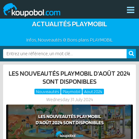
ACTUALITÉS PLAYMOBIL
THÈMES
NOUVEAUTÉS
Infos, Nouveautés & Bons plans PLAYMOBIL
PLAYMOBIL 2026
BONS PLANS
PRODUITS COMPLÉMENTAIRES
ACTUALITÉS
LES NOUVEAUTÉS PLAYMOBIL D'AOÛT 2024
ASSOCIATIONS DE FANS
SONT DISPONIBLES
EXPOSITIONS PLAYMOBIL
Nouveautés
Playmobil
Aout 2024
CATALOGUES PLAYMOBIL
Wednesday 31 July 2024
LES PLAYMOBIL LES PLUS CHERS
DERNIERS PLAYMOBIL AJOUTÉS