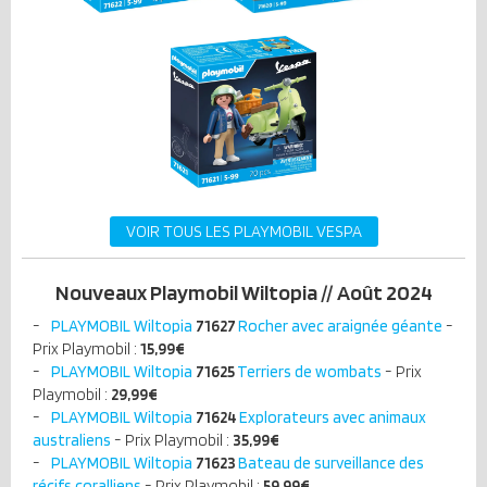
VOIR TOUS LES PLAYMOBIL VESPA
Nouveaux Playmobil Wiltopia // Août 2024
PLAYMOBIL Wiltopia
71627
Rocher avec araignée géante
-
Prix Playmobil :
15,99€
PLAYMOBIL Wiltopia
71625
Terriers de wombats
- Prix
Playmobil :
29,99€
PLAYMOBIL Wiltopia
71624
Explorateurs avec animaux
australiens
- Prix Playmobil :
35,99€
PLAYMOBIL Wiltopia
71623
Bateau de surveillance des
récifs coralliens
- Prix Playmobil :
59,99€