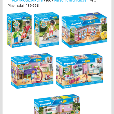
PLAYMOBIL My Life
71607
Maison d'architecte
- Prix
Playmobil :
139,99€