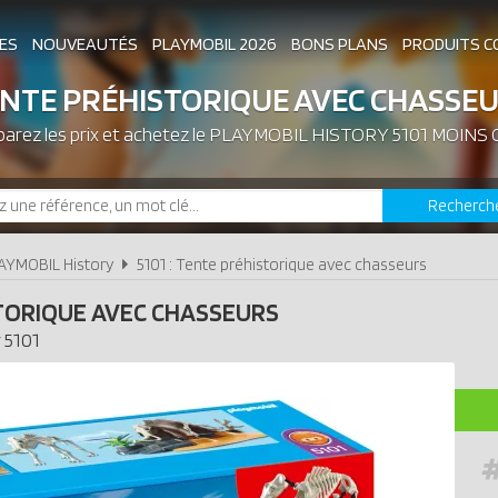
ES
NOUVEAUTÉS
PLAYMOBIL 2026
BONS PLANS
PRODUITS C
NTE PRÉHISTORIQUE AVEC CHASSE
arez les prix et achetez le
ASSOCIATIONS DE FANS
PLAYMOBIL HISTORY 5101 MOINS
EXPOSITIONS PLAY
Recherch
LES PLAYMOBIL LES PLUS CHERS
AYMOBIL History
5101 : Tente préhistorique avec chasseurs
TORIQUE AVEC CHASSEURS
y
5101