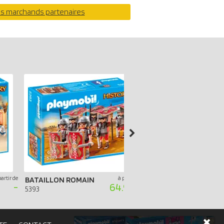
os marchands partenaires
partir de
à partir de
SPHINX AVEC MOMIE
BATAILLON ROMAIN
-
64.99 €
4242
5393