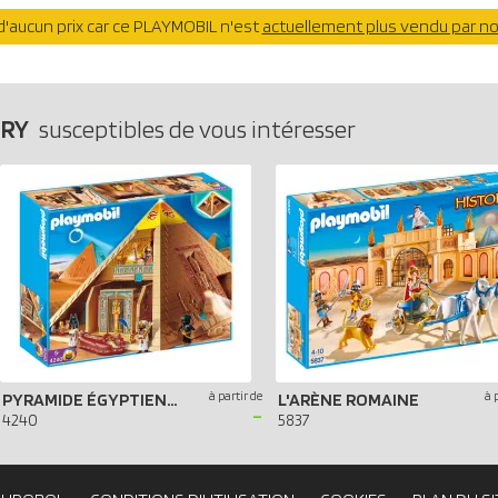
'aucun prix car ce PLAYMOBIL n'est
actuellement plus vendu par n
ORY
susceptibles de vous intéresser
à partir de
à 
PYRAMIDE ÉGYPTIENNE
L'ARÈNE ROMAINE
-
4240
5837