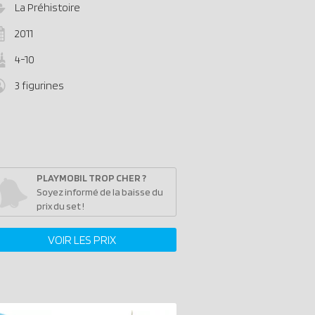
La Préhistoire
2011
4-10
3 figurines
PLAYMOBIL TROP CHER ?
Soyez informé de la baisse du
prix du set !
VOIR LES PRIX