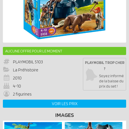
AUCUNE OFFRE POUR LE MOMENT
PLAYMOBIL
5103
PLAYMOBIL TROP CHER
?
La Préhistoire
Soyez informé
2010
de la baisse du
4-10
prix du set !
2 figurines
VOIR LES PRIX
IMAGES