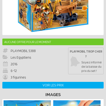
AUCUNE OFFRE POUR LE MOMENT
PLAYMOBIL
5388
PLAYMOBIL TROP CHER
?
Les Egyptiens
Soyez informé
2016
de la baisse du
6-12
prix du set !
3 figurines
VOIR LES PRIX
IMAGES