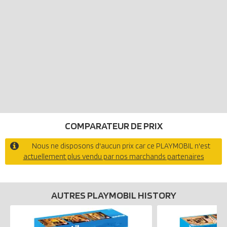
70956, 70957, 70958 - vendus séparément).
COMPARATEUR DE PRIX
Nous ne disposons d'aucun prix car ce PLAYMOBIL n'est
actuellement plus vendu par nos marchands partenaires
AUTRES PLAYMOBIL HISTORY