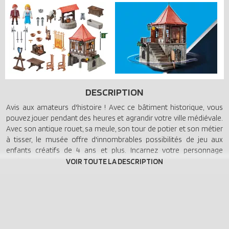
DESCRIPTION
Avis aux amateurs d'histoire ! Avec ce bâtiment historique, vous
pouvez jouer pendant des heures et agrandir votre ville médiévale.
Avec son antique rouet, sa meule, son tour de potier et son métier
à tisser, le musée offre d'innombrables possibilités de jeu aux
enfants créatifs de 4 ans et plus. Incarnez votre personnage
préféré ou guidez les visiteurs dans le musée, l'imagination n'a pas
de limites.
L'ensemble comprend une maison PLAYMOBIL, deux figurines
PLAYMOBIL, une meule antique, un métier à tisser, une table en
bois, un tour de potier et bien d'autres accessoires. Jouez avec ce
set seul ou combinez-le avec d'autres sets de la gamme
PLAYMOBIL Histoire pour encore plus de plaisir (70953, 70954,