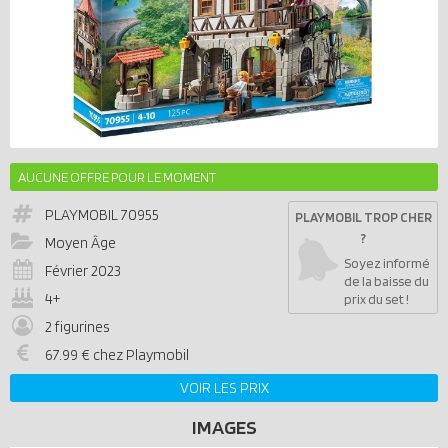
AUCUNE OFFRE POUR LE MOMENT
PLAYMOBIL
70955
PLAYMOBIL TROP CHER
?
Moyen Âge
Soyez informé
Février 2023
de la baisse du
4+
prix du set !
2 figurines
67.99 € chez Playmobil
VOIR LES PRIX
IMAGES