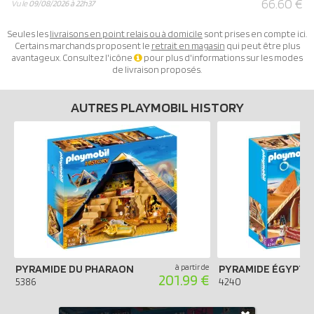
66.60 €
Vu le
09/08/2026 à 22h37
Seules les
livraisons en point relais ou à domicile
sont prises en compte ici.
Certains marchands proposent le
retrait en magasin
qui peut être plus
avantageux. Consultez l'icône
pour plus d'informations sur les modes
de livraison proposés.
AUTRES PLAYMOBIL HISTORY
PYRAMIDE DU PHARAON
à partir de
PYRAMIDE ÉGYPTI
201.99 €
5386
4240