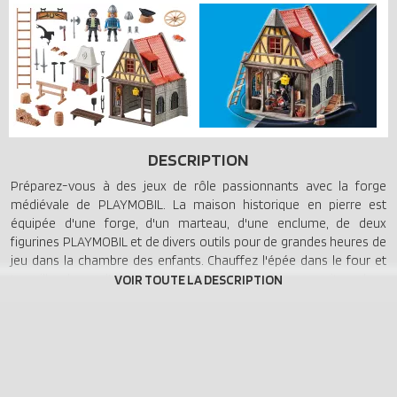
DESCRIPTION
Préparez-vous à des jeux de rôle passionnants avec la forge
médiévale de PLAYMOBIL. La maison historique en pierre est
équipée d'une forge, d'un marteau, d'une enclume, de deux
figurines PLAYMOBIL et de divers outils pour de grandes heures de
jeu dans la chambre des enfants. Chauffez l'épée dans le four et
travaillez-la sur l'enclume avec le marteau. Que ce soit seul ou
avec des amis, la forge du forgeron offre un grand plaisir aux fans
de l'époque médiévale âgés de 4 ans et plus. L'ensemble
comprend une maison médiévale PLAYMOBIL, un forgeron, un
soldat, un four de forge, un marteau, une enclume et bien d'autres
accessoires passionnants. Combinez la forge avec d'autres sets de
la gamme PLAYMOBIL History (70953, 70954, 70957, 70958 - vendus