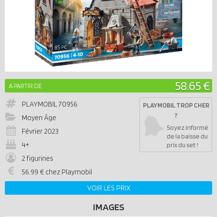
58.65 €
A PARTIR DE
PLAYMOBIL
70956
PLAYMOBIL TROP CHER
?
Moyen Âge
Soyez informé
Février 2023
de la baisse du
4+
prix du set !
2 figurines
56.99 € chez Playmobil
VOIR LES PRIX
IMAGES