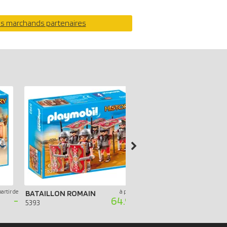
os marchands partenaires
partir de
à partir de
SPHINX AVEC MOMIE
BATAILLON ROMAIN
-
64.99 €
4242
5393