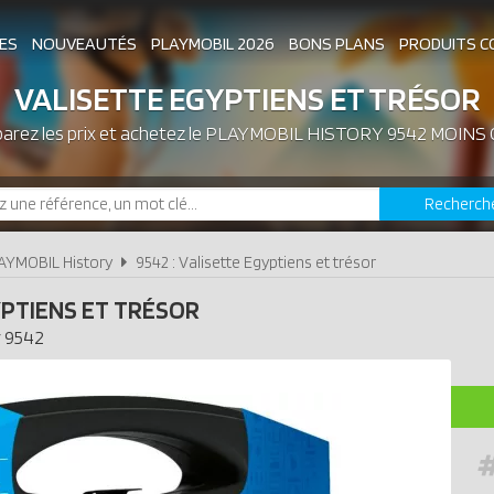
ES
NOUVEAUTÉS
PLAYMOBIL 2026
BONS PLANS
PRODUITS C
VALISETTE EGYPTIENS ET TRÉSOR
rez les prix et achetez le
ASSOCIATIONS DE FANS
PLAYMOBIL HISTORY 9542 MOINS
EXPOSITIONS PLAY
Recherch
LES PLAYMOBIL LES PLUS CHERS
AYMOBIL History
9542 : Valisette Egyptiens et trésor
YPTIENS ET TRÉSOR
y
9542