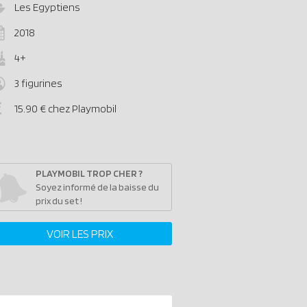
Les Egyptiens
2018
4+
3 figurines
15.90 € chez Playmobil
PLAYMOBIL TROP CHER ?
Soyez informé de la baisse du
prix du set !
VOIR LES PRIX