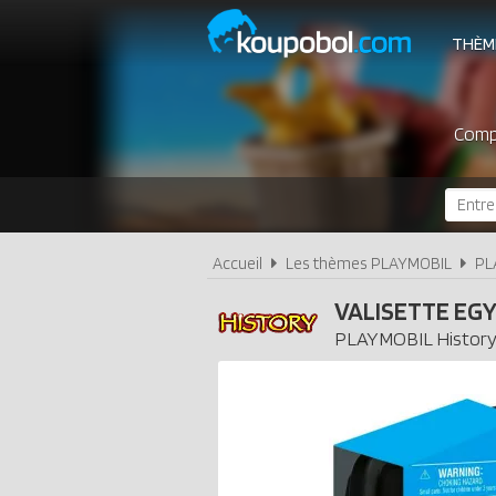
THÈM
Compa
Accueil
Les thèmes PLAYMOBIL
PL
VALISETTE EG
PLAYMOBIL
Histor