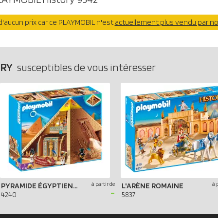
'aucun prix car ce PLAYMOBIL n'est
actuellement plus vendu par n
ORY
susceptibles de vous intéresser
à partir de
à 
PYRAMIDE ÉGYPTIENNE
L'ARÈNE ROMAINE
-
4240
5837