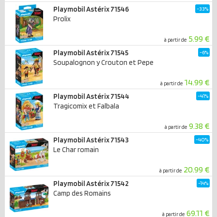
Playmobil Astérix 71546
-33%
Prolix
5.99 €
à partir de
Playmobil Astérix 71545
-6%
Soupalognon y Crouton et Pepe
14.99 €
à partir de
Playmobil Astérix 71544
-41%
Tragicomix et Falbala
9.38 €
à partir de
Playmobil Astérix 71543
-40%
Le Char romain
20.99 €
à partir de
Playmobil Astérix 71542
-14%
Camp des Romains
69.11 €
à partir de