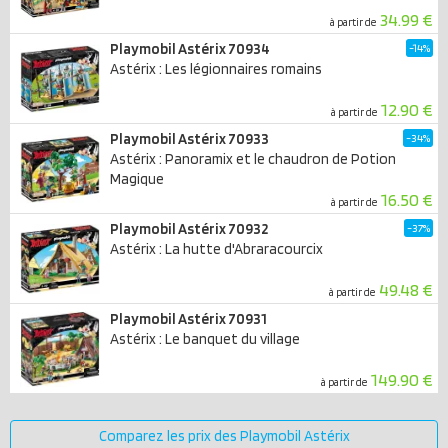
34.99 €
à partir de
Playmobil Astérix 70934
-14%
Astérix : Les légionnaires romains
12.90 €
à partir de
Playmobil Astérix 70933
-34%
Astérix : Panoramix et le chaudron de Potion
Magique
16.50 €
à partir de
Playmobil Astérix 70932
-37%
Astérix : La hutte d'Abraracourcix
49.48 €
à partir de
Playmobil Astérix 70931
Astérix : Le banquet du village
149.90 €
à partir de
Comparez les prix des Playmobil Astérix