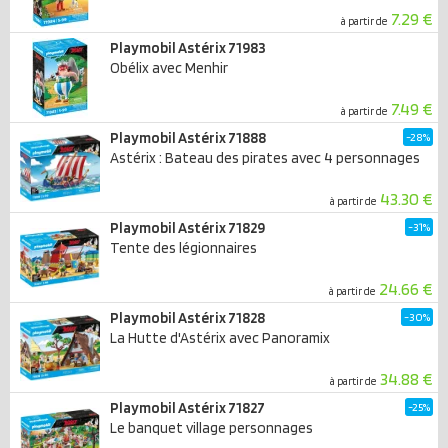
7.29 €
à partir de
Playmobil Astérix 71983
Obélix avec Menhir
7.49 €
à partir de
Playmobil Astérix 71888
-28%
Astérix : Bateau des pirates avec 4 personnages
43.30 €
à partir de
Playmobil Astérix 71829
-31%
Tente des légionnaires
24.66 €
à partir de
Playmobil Astérix 71828
-30%
La Hutte d'Astérix avec Panoramix
34.88 €
à partir de
Playmobil Astérix 71827
-25%
Le banquet village personnages