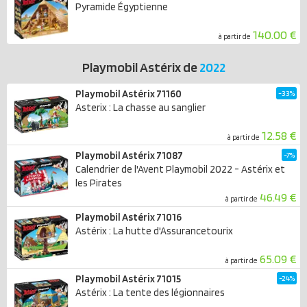
Pyramide Égyptienne
140.00 €
à partir de
Playmobil Astérix de
2022
Playmobil Astérix 71160
-33%
Asterix : La chasse au sanglier
12.58 €
à partir de
Playmobil Astérix 71087
-7%
Calendrier de l'Avent Playmobil 2022 - Astérix et
les Pirates
46.49 €
à partir de
Playmobil Astérix 71016
Astérix : La hutte d'Assurancetourix
65.09 €
à partir de
Playmobil Astérix 71015
-24%
Astérix : La tente des légionnaires