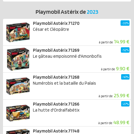
Playmobil Astérix de
2023
Playmobil Astérix 71270
-33%
César et Cléopâtre
14.99 €
à partir de
Playmobil Astérix 71269
-52%
Le gâteau empoisonné d'Amonbofis
9.90 €
à partir de
Playmobil Astérix 71268
-41%
Numérobis et la bataille du Palais
25.99 €
à partir de
Playmobil Astérix 71266
-27%
La hutte d'Ordralfabétix
48.99 €
à partir de
Playmobil Astérix 71148