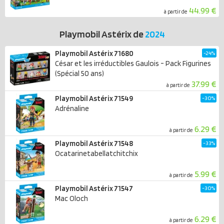
44.99 €
à partir de
Playmobil Astérix de
2024
Playmobil Astérix 71680
-24%
César et les irréductibles Gaulois - Pack Figurines
(Spécial 50 ans)
37.99 €
à partir de
Playmobil Astérix 71549
-30%
Adrénaline
6.29 €
à partir de
Playmobil Astérix 71548
-33%
Ocatarinetabellatchitchix
5.99 €
à partir de
Playmobil Astérix 71547
-30%
Mac Oloch
6.29 €
à partir de