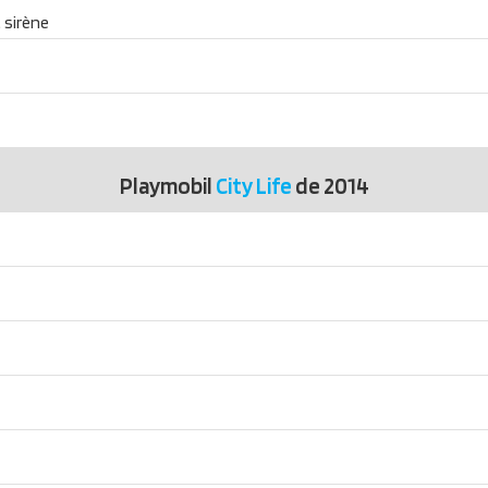
 sirène
Playmobil
City Life
de 2014