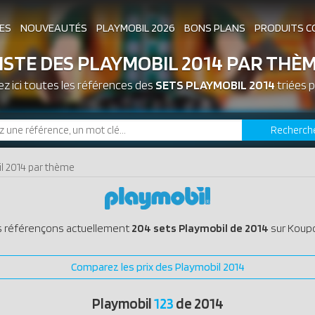
ES
NOUVEAUTÉS
PLAYMOBIL 2026
BONS PLANS
PRODUITS C
ISTE DES PLAYMOBIL 2014 PAR THÈ
z ici toutes les références des
ASSOCIATIONS DE FANS
SETS PLAYMOBIL 2014
EXPOSITIONS PLAY
triées 
Recherch
LES PLAYMOBIL LES PLUS CHERS
il 2014 par thème
 référençons actuellement
204 sets Playmobil de 2014
sur Koupo
Comparez les prix des Playmobil 2014
Playmobil
123
de 2014