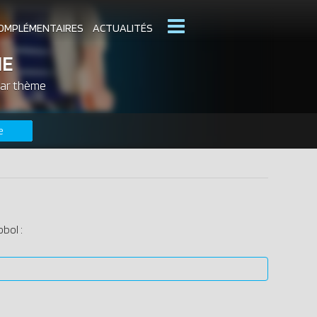
OMPLÉMENTAIRES
ACTUALITÉS
ME
MOBIL
par thème
CATALOGUES PLAYMOBIL
e
DERNIERS PLAYMOBIL AJOUTÉS
bol :